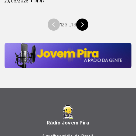
23/06/2026 • 14:47
1
2
3
...
13
Rádio Jovem Pira