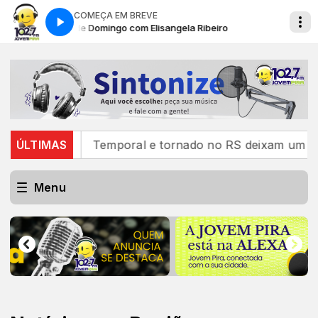
COMEÇA EM BREVE
Manhãs de Domingo com Elisangela Ribeiro
Manhãs de Domi
ÚLTIMAS
Temporal e tornado no RS deixam um morto, mais de 
Menu