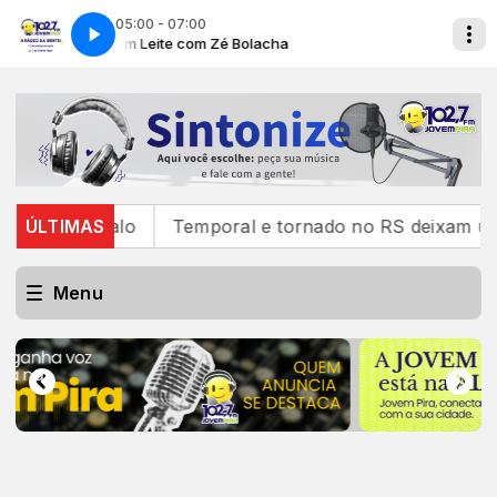
05:00 - 07:00
Café com Leite com Zé Bolacha
Café com Le
ngalo
ÚLTIMAS
Temporal e tornado no RS deixam um morto, mai
Menu