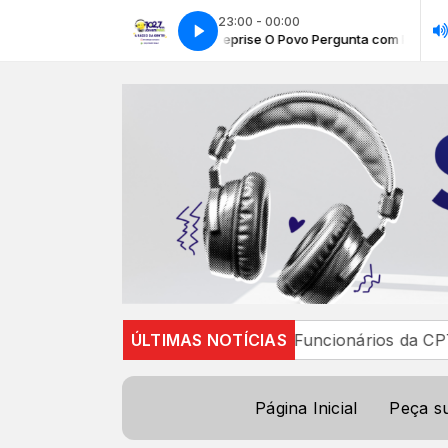
23:00 - 00:00
Reprise O Povo Pergunta com Priscill
Era de Ouro
Era de Ouro
 Bragança Paulista
ÚLTIMAS NOTÍCIAS
Funcionários da CPTM decidem ence
Página Inicial
Peça s