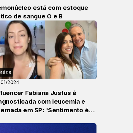
monúcleo está com estoque
ítico de sangue O e B
aúde
/01/2024
fluencer Fabiana Justus é
agnosticada com leucemia e
ternada em SP: 'Sentimento é
e estou num pesadelo. Preci...