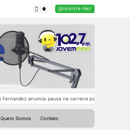
(11) 97279-7067
ncia pausa na carreira para viver a chegada da filha: “T
Quem Somos
Contato