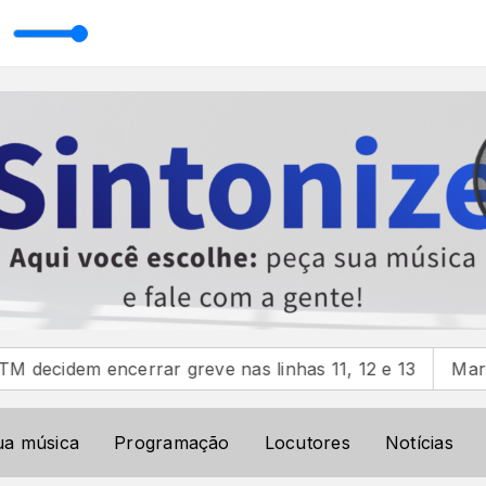
a Lorenzoni
Reprise O Povo Pergunta com Priscilla Lorenzoni
rrar greve nas linhas 11, 12 e 13
Mari Fernandez anu
ua música
Programação
Locutores
Notícias