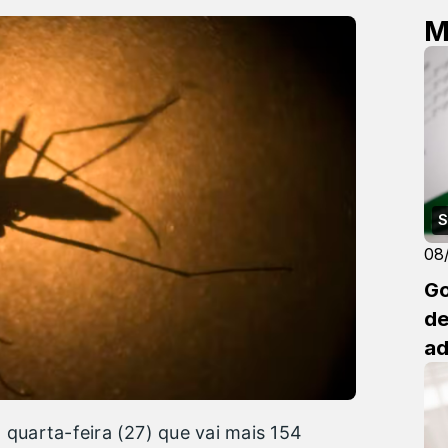
M
S
08
Go
de
ad
 quarta-feira (27) que vai mais 154