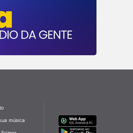
to
sua música
 Somos