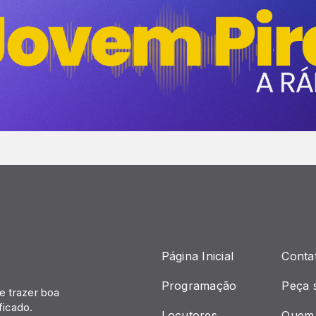
Página Inicial
Conta
Programação
Peça 
 trazer boa
ficado.
Locutores
Quem