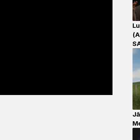
Lu
(A
S
Jã
Me