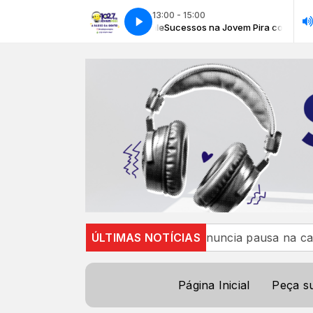
13:00 - 15:00
a Jovem Pira com Rayan Canale
Sucessos na Jovem Pira com Rayan Can
2 e 13
Mari Fernandez anuncia pausa na carreira para 
ÚLTIMAS NOTÍCIAS
Página Inicial
Peça s