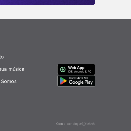
to
sua música
 Somos
Com a tecnologia