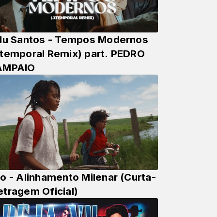
lu Santos - Tempos Modernos
temporal Remix) part. PEDRO
AMPAIO
o - Alinhamento Milenar (Curta-
tragem Oficial)