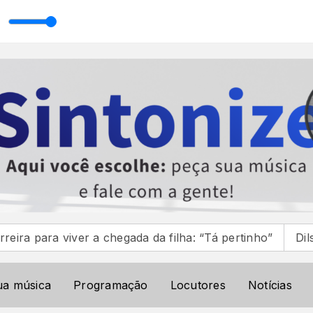
ale
viver a chegada da filha: “Tá pertinho”
Dilsinho ass
ua música
Programação
Locutores
Notícias