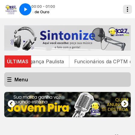
00:00 - 01:00
o
Era de Ouro
para Bragança Paulista
ÚLTIMAS
Funcionários da CPTM decidem 
Menu