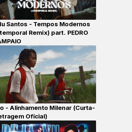
lu Santos - Tempos Modernos
temporal Remix) part. PEDRO
AMPAIO
o - Alinhamento Milenar (Curta-
tragem Oficial)