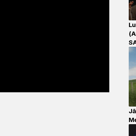
Lu
(A
S
Jã
Me