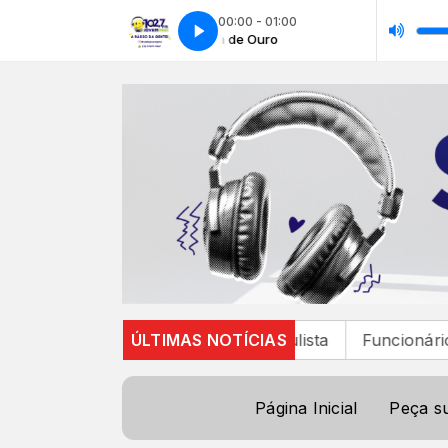
00:00 - 01:00
Era de Ouro
Era de Ouro
idadania para Bragança Paulista
ÚLTIMAS NOTÍCIAS
Funcionários da CPTM
Página Inicial
Peça s