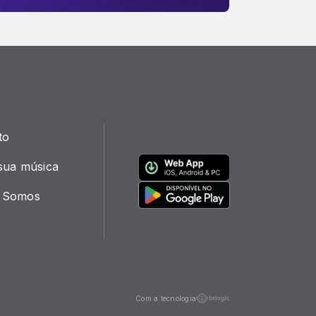
to
sua música
 Somos
Com a tecnologia