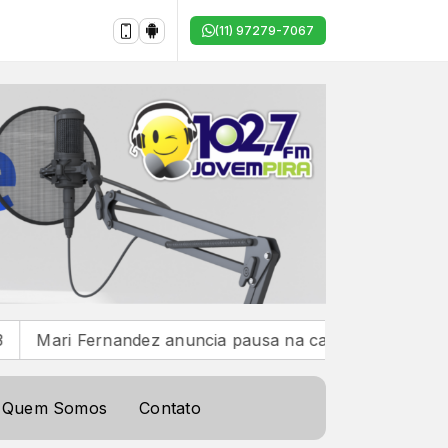
(11) 97279-7067
Fernandez anuncia pausa na carreira para viver a chegada
Quem Somos
Contato