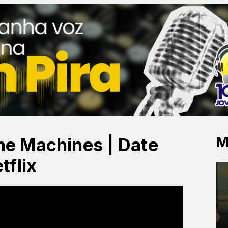
M
The Machines | Date
flix