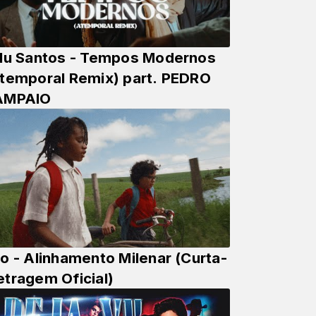
lu Santos - Tempos Modernos
temporal Remix) part. PEDRO
AMPAIO
o - Alinhamento Milenar (Curta-
tragem Oficial)