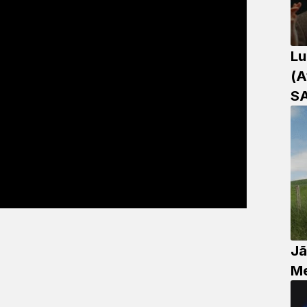
Lu
(A
S
Jã
Me