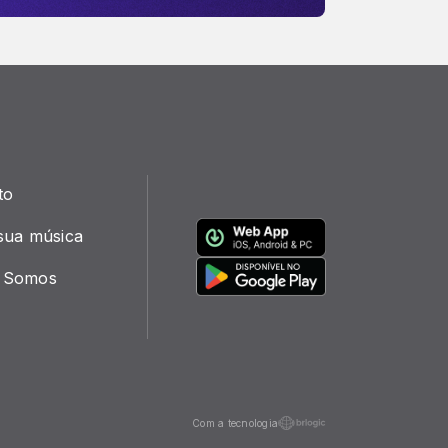
to
sua música
 Somos
Com a tecnologia