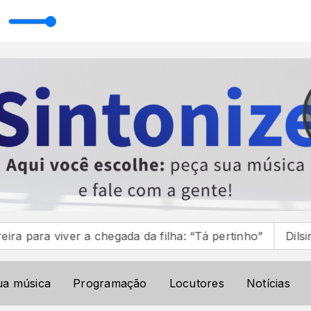
orenzoni
ver a chegada da filha: “Tá pertinho”
Dilsinho assin
ua música
Programação
Locutores
Notícias