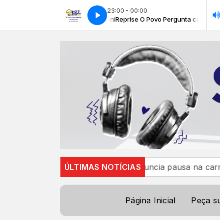
23:00 - 00:00
ergunta com Priscilla Lorenzoni
Reprise O Povo Pergunta com Priscilla L
e 13
Mari Fernandez anuncia pausa na carreira para vi
ÚLTIMAS NOTÍCIAS
Página Inicial
Peça s