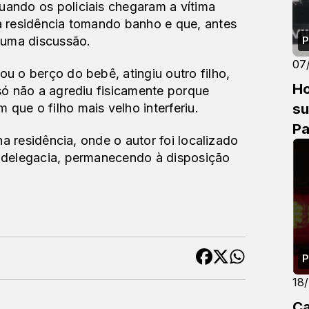
ando os policiais chegaram a vítima 
 residência tomando banho e que, antes 
 uma discussão. 
P
07
 o berço do bebê, atingiu outro filho, 
Ho
só não a agrediu fisicamente porque 
s
ue o filho mais velho interferiu.
Pa
na residência, onde o autor foi localizado 
 delegacia, permanecendo à disposição 
P
18
Ca