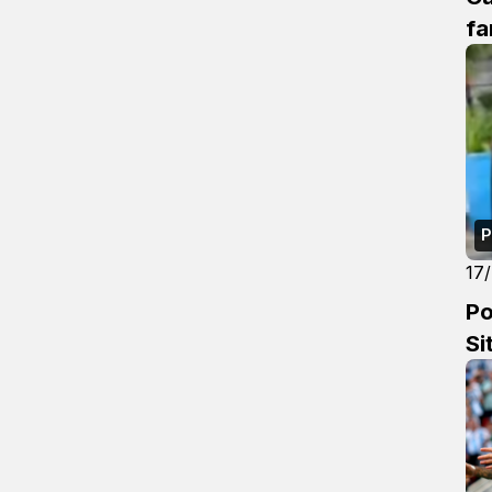
fa
P
17
Po
Si