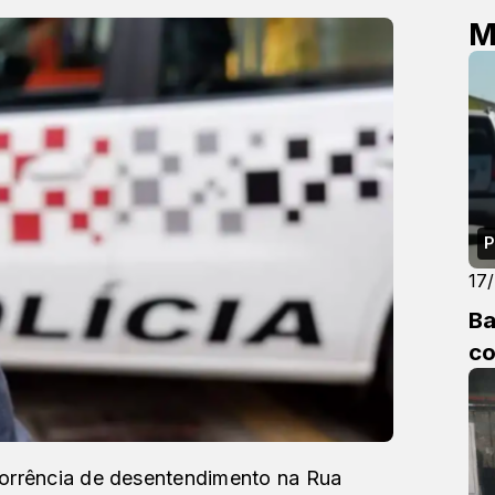
M
P
17
Ba
co
corrência de desentendimento na Rua 