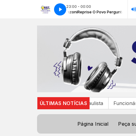
23:00 - 00:00
ergunta com Priscilla Lorenzoni
Reprise O Povo Pergunta com Priscilla L
dania para Bragança Paulista
ÚLTIMAS NOTÍCIAS
Funcionários da CPTM de
Página Inicial
Peça s