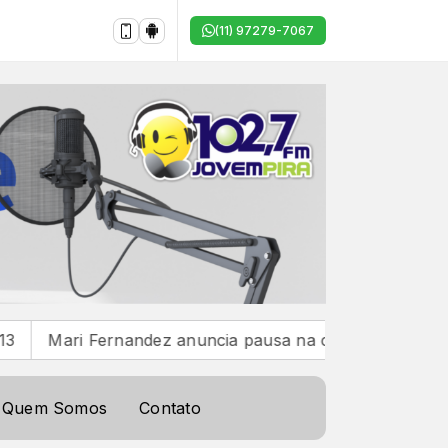
(11) 97279-7067
nandez anuncia pausa na carreira para viver a chegada da
Quem Somos
Contato