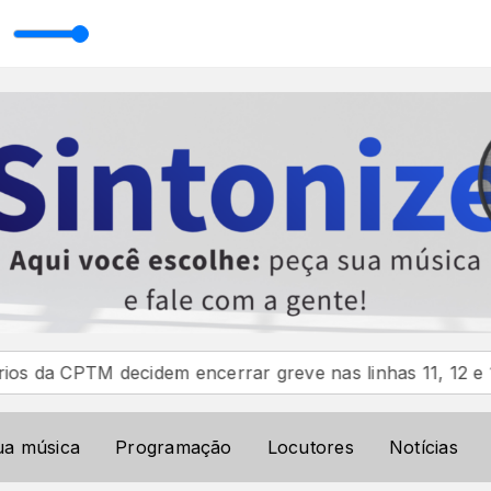
orenzoni
cidem encerrar greve nas linhas 11, 12 e 13
Mari Fer
ua música
Programação
Locutores
Notícias