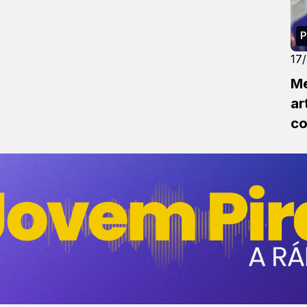
P
17
Me
ar
co