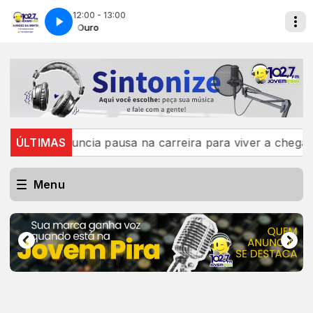
12:00 - 13:00
Era de Ouro
 anuncia pausa na carreira para viver a chegada da filh
ÚLTIMAS
Menu