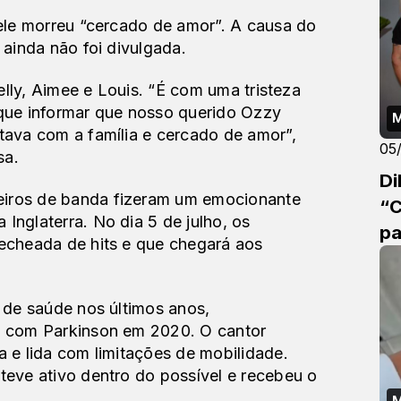
 ele morreu “cercado de amor”. A causa do
 ainda não foi divulgada.
Kelly, Aimee e Louis. “É com uma tristeza
que informar que nosso querido Ozzy
M
tava com a família e cercado de amor”,
05
sa.
Di
iros de banda fizeram um emocionante
“C
nglaterra. No dia 5 de julho, os
pa
echeada de hits e que chegará aos
 de saúde nos últimos anos,
o com Parkinson em 2020. O cantor
 e lida com limitações de mobilidade.
teve ativo dentro do possível e recebeu o
M