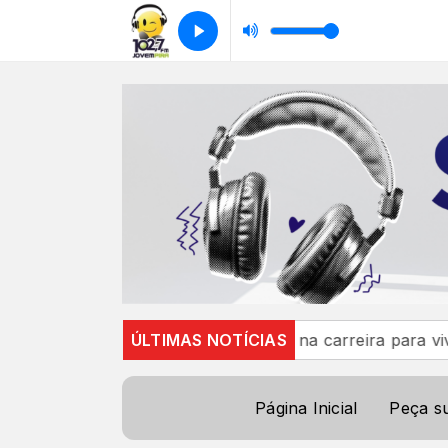
andez anuncia pausa na carreira para viver a chegada da 
ÚLTIMAS NOTÍCIAS
Página Inicial
Peça s