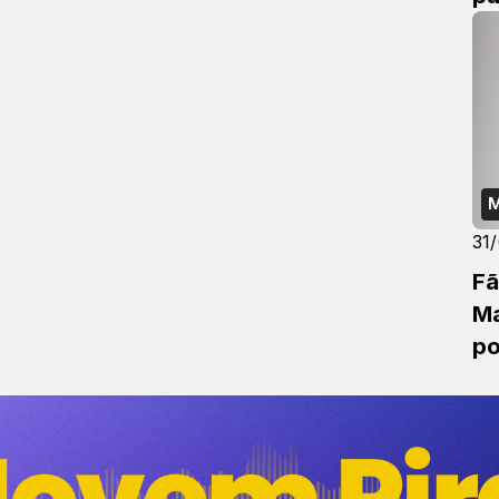
M
31
Fã
Ma
po
B