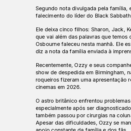
Segundo nota divulgada pela família,
falecimento do líder do Black Sabbath
Ele deixa cinco filhos: Sharon, Jack, 
que vai além das palavras que temos 
Osbourne faleceu nesta manhã. Ele es
diz a nota da família enviada à impren
Recentemente, Ozzy e seus companhe
show de despedida em Birmingham, na I
roqueiros fizeram uma apresentação r
cinemas em 2026.
O astro britânico enfrentou problemas
especialmente após ser diagnosticad
também passou por cirurgias na coluna
Apesar das dificuldades, Ozzy se man
apoio constante da família e dos fãs.