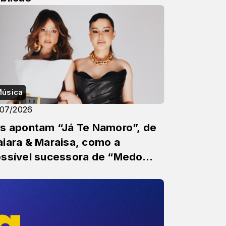
úsica
/07/2026
s apontam “Já Te Namoro”, de
iara & Maraisa, como a
ssível sucessora de “Medo
obo”