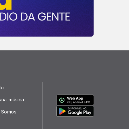
to
sua música
 Somos