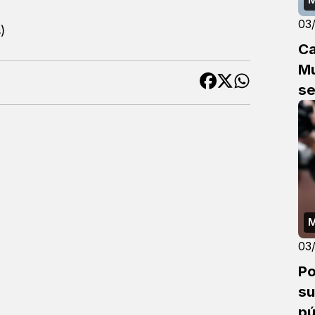
03
)
Ca
Mu
s
M
03
Po
su
pú