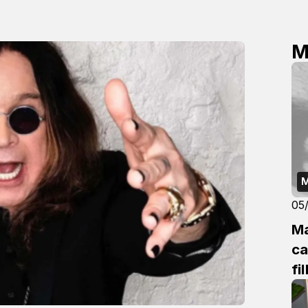
M
M
05
Ma
ca
fi