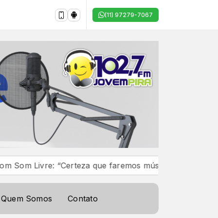
(11) 97279-7067
“Certeza que faremos músicas e parcerias marcantes”
Quem Somos
Contato