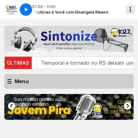
07:00 - 11:00
Músicas, Notícias e Você com Elisangela Ribeiro
Músicas, N
ngalo
ÚLTIMAS
Temporal e tornado no RS deixam um morto, mai
Menu