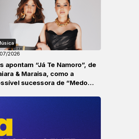
úsica
/07/2026
s apontam “Já Te Namoro”, de
iara & Maraisa, como a
ssível sucessora de “Medo
obo”