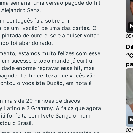
tima semana, uma versão pagode do hit
 Alejandro Sanz.
 em português fala sobre um
M
 de um “vacilo” de uma das partes. O
pintada de ouro e, se ela quiser voltar
05
ando foi abandonado.
Di
amento, estamos muito felizes com esse
“C
é um sucesso e todo mundo já curtiu
pa
lidade enorme regravar esse hit, mas
 pagode, tenho certeza que vocês vão
contou o vocalista Duzão, em nota à
m mais de 20 milhões de discos
 Latino e 3 Grammy. A faixa que agora
á foi feita com Ivete Sangalo, num
M
tou o Brasil.
03