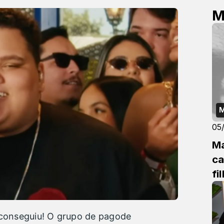
M
M
05
Ma
ca
fi
 conseguiu! O grupo de pagode