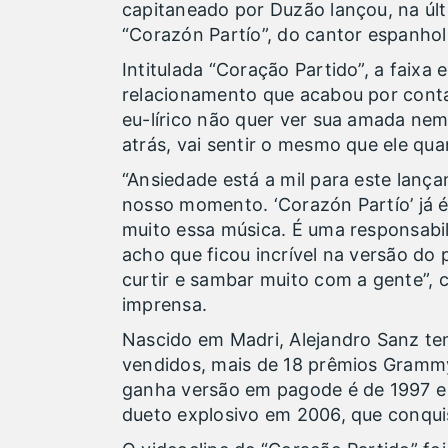
capitaneado por Duzão lançou, na úl
“Corazón Partío”, do cantor espanhol
Intitulada “Coração Partido”, a faixa
relacionamento que acabou por conta
eu-lírico não quer ver sua amada nem 
atrás, vai sentir o mesmo que ele qu
“Ansiedade está a mil para este lanç
nosso momento. ‘Corazón Partío’ já 
muito essa música. É uma responsabi
acho que ficou incrível na versão do
curtir e sambar muito com a gente”, 
imprensa.
Nascido em Madri, Alejandro Sanz te
vendidos, mais de 18 prêmios Grammy
ganha versão em pagode é de 1997 e j
dueto explosivo em 2006, que conquis