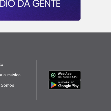
to
sua música
 Somos