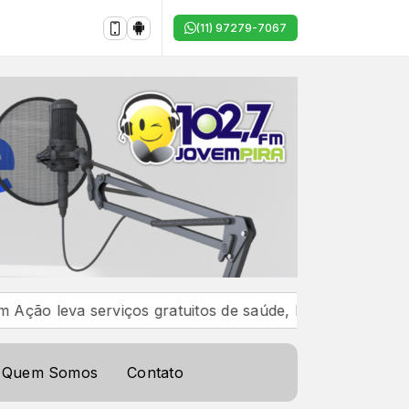
(11) 97279-7067
ços gratuitos de saúde, bem-estar e cidadania para Brag
Quem Somos
Contato