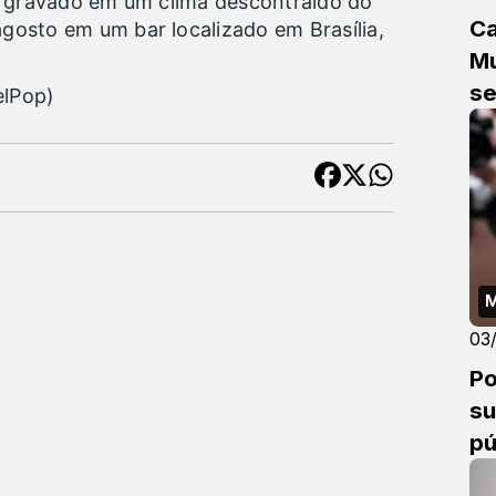
oi gravado em um clima descontraído do
Ca
gosto em um bar localizado em Brasília,
Mu
s
elPop)
M
03
Po
su
pú