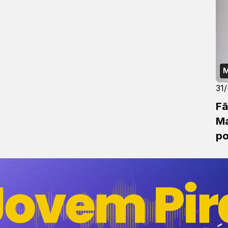
M
31
Fã
Ma
po
B