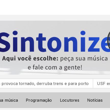
, derruba trens e para porto
USF em Ação leva servi
ua música
Programação
Locutores
Notícias