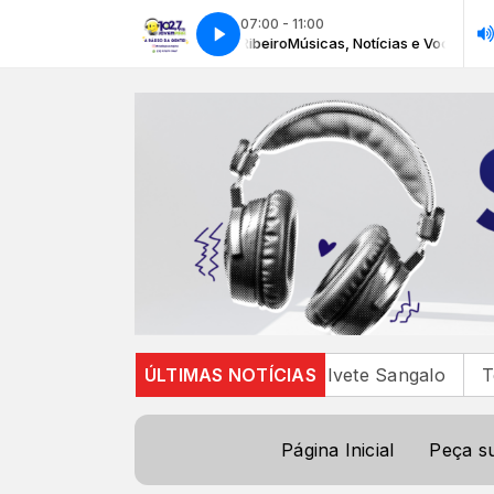
07:00 - 11:00
otícias e Você com Elisangela Ribeiro
Músicas, Notícias e Você com Elisa
BenzaElas”, álbum que traz Ivete Sangalo
ÚLTIMAS NOTÍCIAS
Temporal 
Página Inicial
Peça s