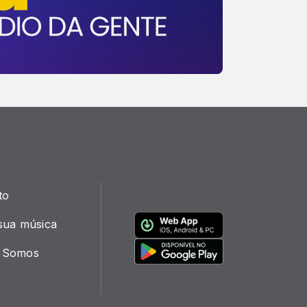
to
sua música
 Somos